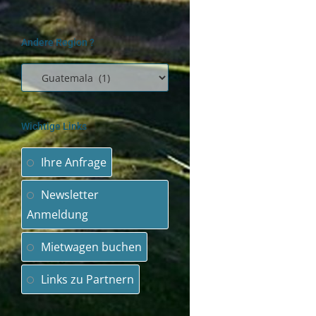
Andere Region ?
Wichtige Links
Ihre Anfrage
Newsletter
Anmeldung
Mietwagen buchen
Links zu Partnern