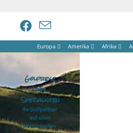
Europa
Amerika
Afrika
A
Golfreise
vom
Spezialisten
Ihr Golfpartner
auf allen
Kontingenten