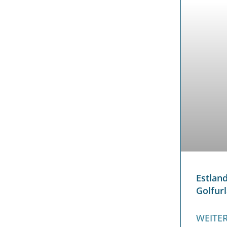
Estlan
Golfur
WEITER