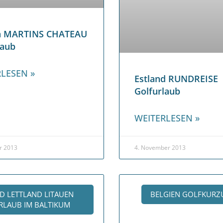
en MARTINS CHATEAU
laub
LESEN »
Estland RUNDREISE
Golfurlaub
WEITERLESEN »
r 2013
4. November 2013
D LETTLAND LITAUEN
BELGIEN GOLFKURZ
LAUB IM BALTIKUM