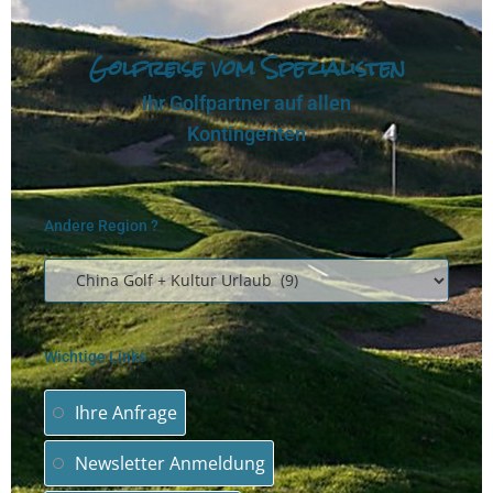
Golfreise vom Spezialisten
Ihr Golfpartner auf allen
Kontingenten
Andere Region ?
Wichtige Links
Ihre Anfrage
Newsletter Anmeldung