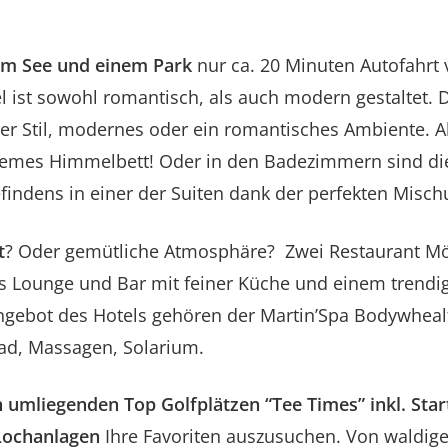
nem See und einem Park
nur ca. 20 Minuten Autofahrt
el ist sowohl romantisch, als auch modern gestaltet. 
her Stil, modernes oder ein romantisches Ambiente. A
emes Himmelbett! Oder in den Badezimmern sind di
findens in einer der Suiten dank der perfekten Misc
t
? Oder gemütliche Atmosphäre? Zwei Restaurant Mög
s Lounge und Bar mit feiner Küche und einem trendigen
ngebot des Hotels gehören der Martin’Spa Bodywheal
Bad, Massagen, Solarium.
 umliegenden Top Golfplätzen “Tee Times” inkl. Star
 Lochanlagen
Ihre Favoriten auszusuchen. Von waldigen