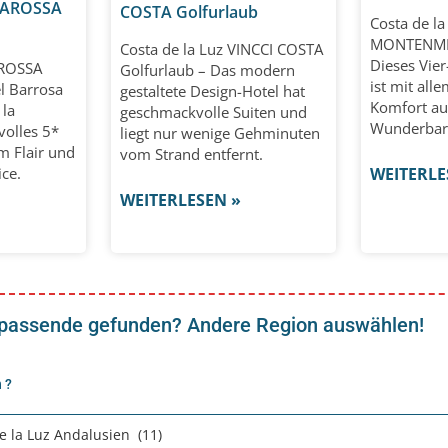
 BAROSSA
COSTA Golfurlaub
Costa de la
MONTENMED
Costa de la Luz VINCCI COSTA
Dieses Vier
AROSSA
Golfurlaub – Das modern
ist mit al
l Barrosa
gestaltete Design-Hotel hat
Komfort aus
 la
geschmackvolle Suiten und
Wunderbar 
lvolles 5*
liegt nur wenige Gehminuten
m Flair und
vom Strand entfernt.
ice.
WEITERLE
WEITERLESEN »
 passende gefunden? Andere Region auswählen!
 ?