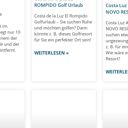
ROMPIDO Golf Urlaub
Costa Lu
NOVO RES
a
Costa de la Luz El Rompido
Golfurlaub – Sie suchen Ruhe
Costa Luz
t im
und möchten golfen? Dann
NOVO RESOR
iegt nur 10
könnte z. B. dieses Golfresort
suchen etw
inem der
für Sie ein perfekter Ort sein!
ungezwunge
de und der
z. B. für e
entfernt.
Wie wäre es
WEITERLESEN »
Resort?
WEITERLE