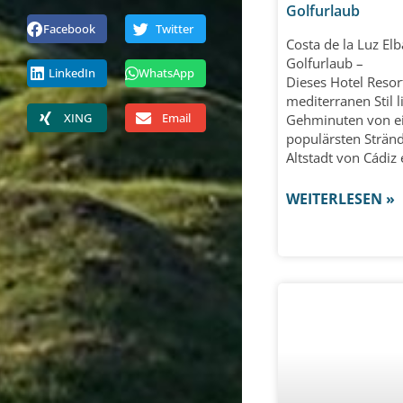
Golfurlaub
Facebook
Twitter
Costa de la Luz Elb
Golfurlaub –
LinkedIn
WhatsApp
Dieses Hotel Resor
mediterranen Stil l
XING
Email
Gehminuten von e
populärsten Strän
Altstadt von Cádiz 
WEITERLESEN »