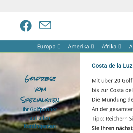
Europa
Amerika
Afrika
A
Costa de la Luz
Golfreise
Mit über
20 Golf
vom
bis zur Costa del
Spezialisten
Die Mündung des
An der gesamten 
Ihr Golfpartner
auf allen
Tipp: Reichern S
Kontingenten
Sie Ihren nächs