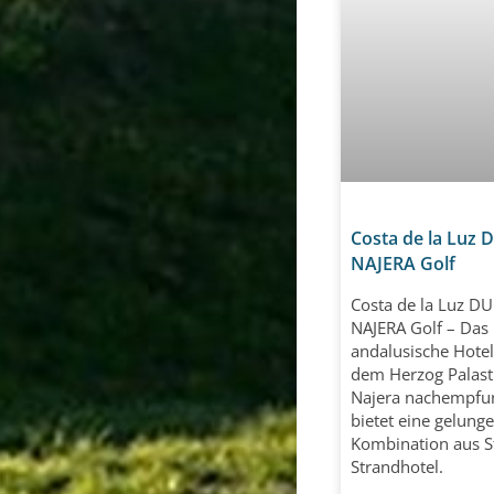
Costa de la Luz
NAJERA Golf
Costa de la Luz D
NAJERA Golf – Das
andalusische Hote
dem Herzog Palast
Najera nachempfu
bietet eine gelung
Kombination aus S
Strandhotel.