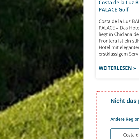
Costa de la Luz
PALACE Golf
Costa de la Luz B
PALACE – Das Hote
liegt in Chiclana de
Frontera ist ein sti
Hotel mit elegante
erstklassigem Serv
WEITERLESEN »
Nicht das
Andere Region