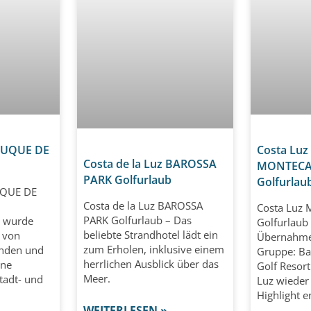
 DUQUE DE
Costa Luz
Costa de la Luz BAROSSA
MONTECA
PARK Golfurlaub
Golfurlau
UQUE DE
Costa de la Luz BAROSSA
Costa Luz
PARK Golfurlaub – Das
l wurde
Golfurlaub 
beliebte Strandhotel lädt ein
 von
Übernahme
zum Erholen, inklusive einem
nden und
Gruppe: Bar
herrlichen Ausblick über das
ene
Golf Resort
Meer.
tadt- und
Luz wieder
Highlight e
WEITERLESEN »