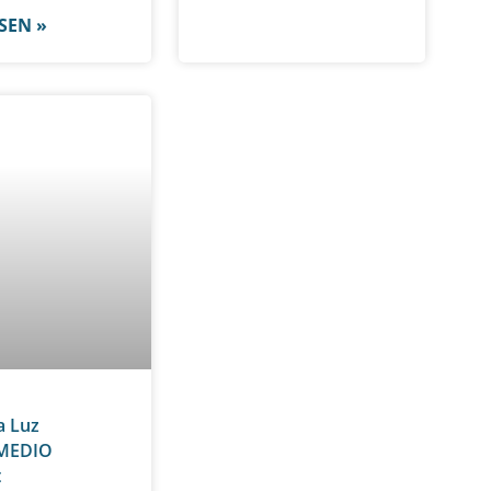
SEN »
a Luz
MEDIO
t