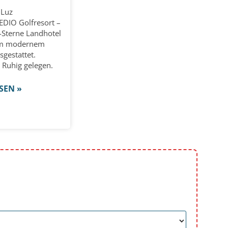
 Luz
IO Golfresort –
-Sterne Landhotel
lem modernem
gestattet.
Ruhig gelegen.
SEN »