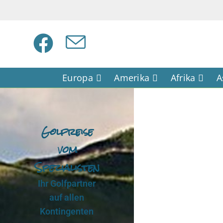
Europa
Amerika
Afrika
A
Golfreise
vom
Spezialisten
Ihr Golfpartner
auf allen
Kontingenten