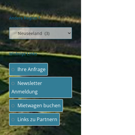
Andere Region ?
Wichtige Links
Ihre Anfrage
Newsletter
Anmeldung
Mietwagen buchen
Links zu Partnern