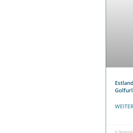
Estlan
Golfur
WEITER
4. Novemb