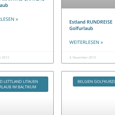
laub
LESEN »
Estland RUNDREISE
Golfurlaub
WEITERLESEN »
r 2013
4. November 2013
D LETTLAND LITAUEN
BELGIEN GOLFKURZ
LAUB IM BALTIKUM