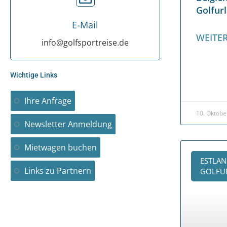
Golfur
E-Mail
WEITER
info@golfsportreise.de
Wichtige Links
Ihre Anfrage
10. Oktobe
Newsletter Anmeldung
Mietwagen buchen
ESTLAN
Links zu Partnern
GOLFUR