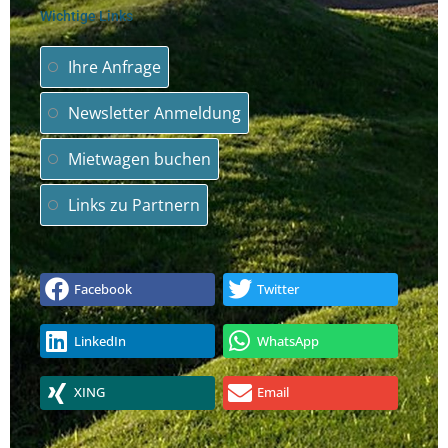
Wichtige Links
Ihre Anfrage
Newsletter Anmeldung
Mietwagen buchen
Links zu Partnern
Facebook
Twitter
LinkedIn
WhatsApp
XING
Email