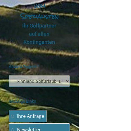
vom
Spezialisten
Ihr Golfpartner
auf allen
Kontingenten
Andere Region ?
Wichtige Links
Ihre Anfrage
Newsletter