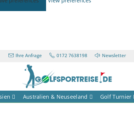
ave preferences
View preferences
Ihre Anfrage
0172 7638198
Newsletter
sien
Australien & Neuseeland
Golf Turnier