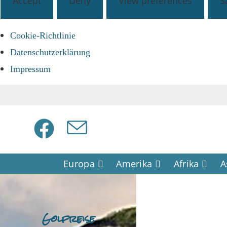
Accept
Deny
View preferences
S
Cookie-Richtlinie
Datenschutzerklärung
Impressum
Europa
Amerika
Afrika
A
Golfreise