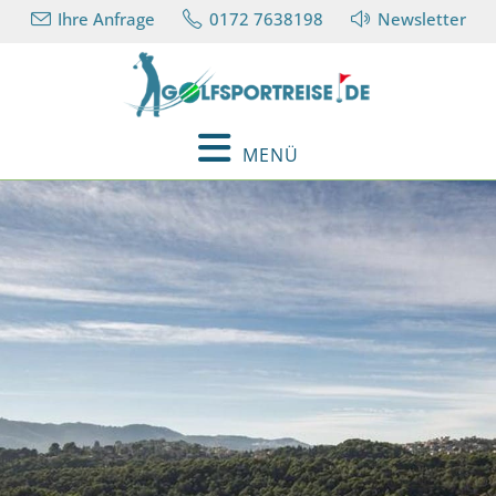
Ihre Anfrage
0172 7638198
Newsletter
MENÜ