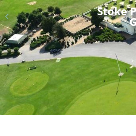
Stoke P
G