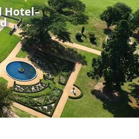
d Hotel–
nd