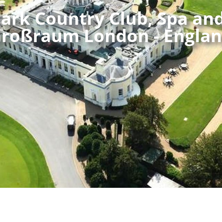
ark Country Club, Spa an
roßraum London - Engla