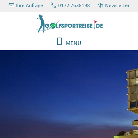
Ihre Anfrage
0172 7638198
Newsletter
MENÜ