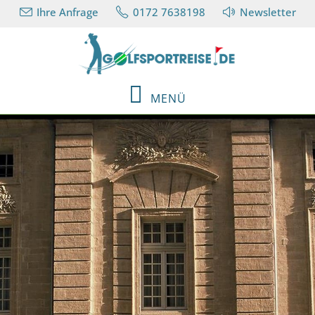
Ihre Anfrage
0172 7638198
Newsletter
MENÜ