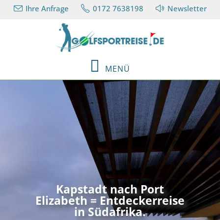
Ihre Anfrage
0172 7638198
Newsletter
MENÜ
Kapstadt nach Port
Elizabeth = Entdeckerreise
in Südafrika.