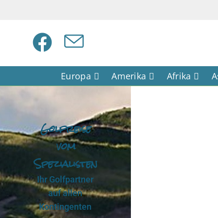
Europa
Amerika
Afrika
A
Golfreise
vom
Spezialisten
Ihr Golfpartner
auf allen
Kontingenten