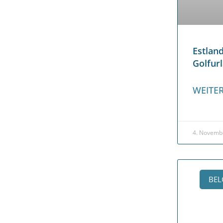
Estlan
Golfur
WEITER
4. Novemb
BEL