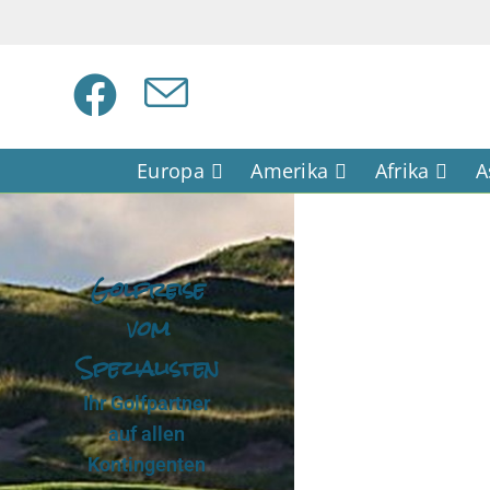
Europa
Amerika
Afrika
A
Golfreise
vom
Spezialisten
Ihr Golfpartner
auf allen
Kontingenten