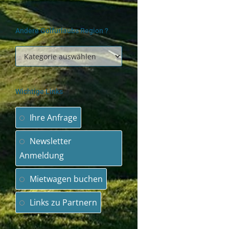
Andere Golfurlaubs Region ?
Wichtige Links
Ihre Anfrage
Newsletter
Anmeldung
Mietwagen buchen
Links zu Partnern