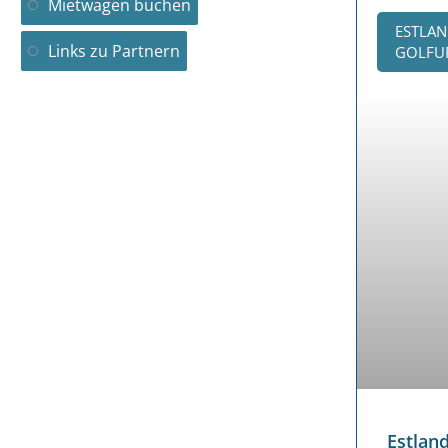
Mietwagen buchen
ESTLAN
Links zu Partnern
GOLFUR
Estlan