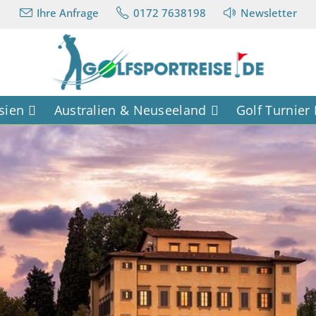
Ihre Anfrage
0172 7638198
Newsletter
sien
Australien & Neuseeland
Golf Turnier